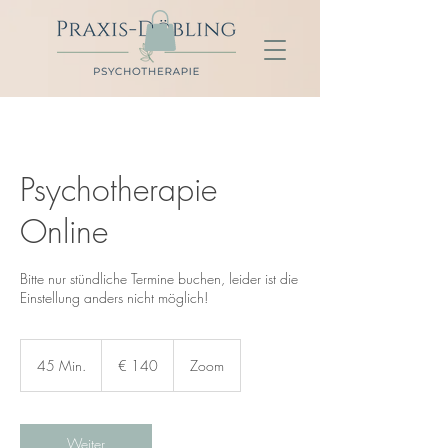
Psychotherapie
Online
Bitte nur stündliche Termine buchen, leider ist die
Einstellung anders nicht möglich!
140
Euro
45 Min.
4
€ 140
Zoom
5
M
i
n
Weiter